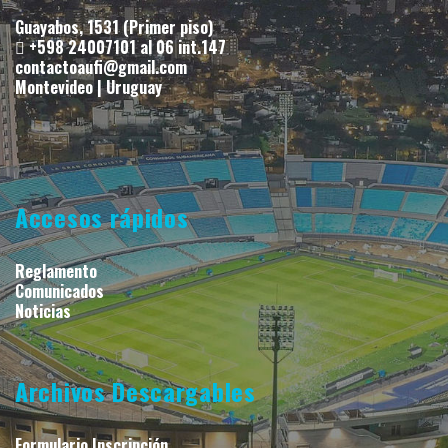
Guayabos, 1531 (Primer piso)
+598 24007101 al 06 int.147
contactoaufi@gmail.com
Montevideo | Uruguay
Accesos rápidos
Reglamento
Comunicados
Noticias
Archivos Descargables
Formulario Inscripción