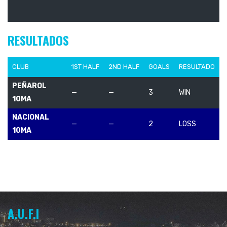
RESULTADOS
CLUB
1ST HALF
2ND HALF
GOALS
RESULTADO
PEÑAROL
—
—
3
WIN
10MA
NACIONAL
—
—
2
LOSS
10MA
A.U.F.I