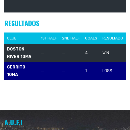
RESULTADOS
CLUB
1ST HALF
2ND HALF
GOALS
RESULTADO
BOSTON
—
—
4
WIN
RIVER 10MA
CERRITO
—
—
1
LOSS
10MA
A.U.F.I