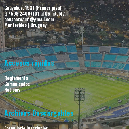
Guayabos, 1531 (Primer piso)
+598 24007101 al 06 int.147
contactoaufi@gmail.com
Montevideo | Uruguay
Accesos rápidos
Reglamento
Comunicados
Noticias
Archivos Descargables
Formulario Inscripción