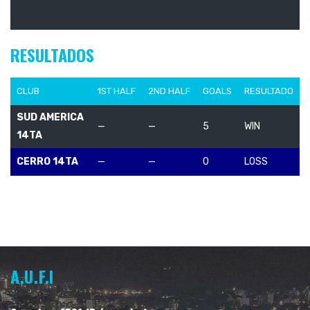
RESULTADOS
CLUB
1ST HALF
2ND HALF
GOALS
RESULTADO
SUD AMERICA
—
—
5
WIN
14TA
CERRO 14TA
—
—
0
LOSS
A.U.F.I