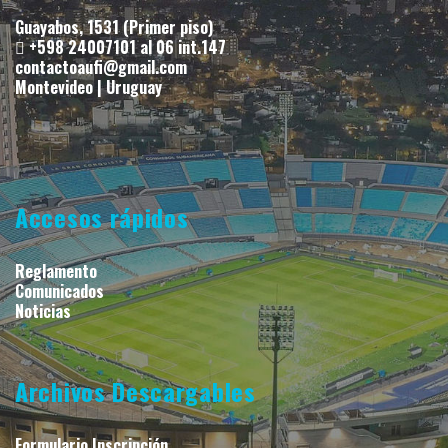
Guayabos, 1531 (Primer piso)
+598 24007101 al 06 int.147
contactoaufi@gmail.com
Montevideo | Uruguay
Accesos rápidos
Reglamento
Comunicados
Noticias
Archivos Descargables
Formulario Inscripción