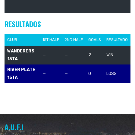
RESULTADOS
CLUB
1ST HALF
2ND HALF
GOALS
RESULTADO
WANDERERS
—
—
2
WIN
15TA
RIVER PLATE
—
—
0
LOSS
15TA
A.U.F.I