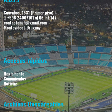
Guayabos, 1531 (Primer piso)
+598 24007101 al 06 int.147
contactoaufi@gmail.com
Montevideo | Uruguay
Accesos rápidos
Reglamento
Comunicados
Noticias
Archivos Descargables