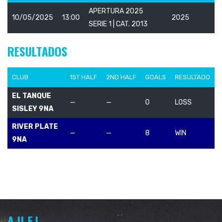
APERTURA 2025
10/05/2025
13:00
2025
SERIE 1 | CAT. 2013
RESULTADOS
CLUB
1ST HALF
2ND HALF
GOALS
RESULTADO
EL TANQUE
—
—
0
LOSS
SISLEY 9NA
RIVER PLATE
—
—
8
WIN
9NA
A.U.F.I