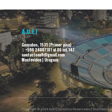
A.U.F.I
Guayabos, 1531 (Primer piso)
+598 24007101 al 06 int.147
contactoaufi@gmail.com
Montevideo | Uruguay
Copyright © 2024 AUFI | Derechos Reservados | Diseñado po