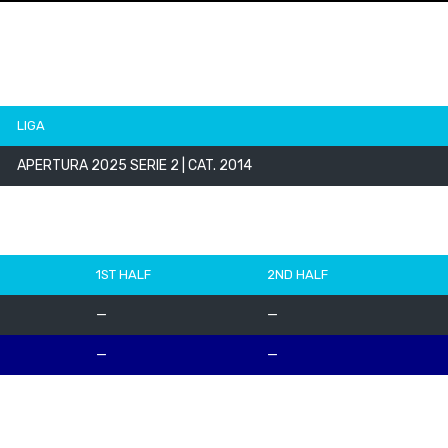
LIGA
APERTURA 2025 SERIE 2 | CAT. 2014
1ST HALF
2ND HALF
—
—
—
—