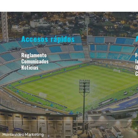
Accesos rápidos
Reglamento
F
Comunicados
I
Noticias
O
C
r:
Montevideo Marketing