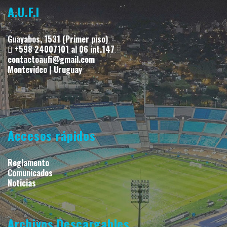
A.U.F.I
Guayabos, 1531 (Primer piso)
+598 24007101 al 06 int.147
contactoaufi@gmail.com
Montevideo | Uruguay
Accesos rápidos
Reglamento
Comunicados
Noticias
Archivos Descargables