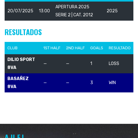
APERTURA 2025
20/07/2025
13:00
2025
SERIE 2 | CAT. 2012
RESULTADOS
CLUB
1ST HALF
2ND HALF
GOALS
RESULTADO
DILIO SPORT
—
—
1
LOSS
8VA
BASAÑEZ
—
—
3
WIN
8VA
A.U.F.I