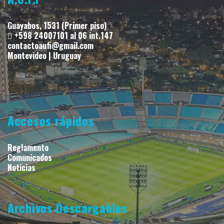
Guayabos, 1531 (Primer piso)
+598 24007101 al 06 int.147
contactoaufi@gmail.com
Montevideo | Uruguay
Accesos rápidos
Reglamento
Comunicados
Noticias
Archivos Descargables