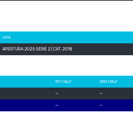
LIGA
APERTURA 2025 SERIE 2 | CAT. 2018
1ST HALF
2ND HALF
—
—
—
—