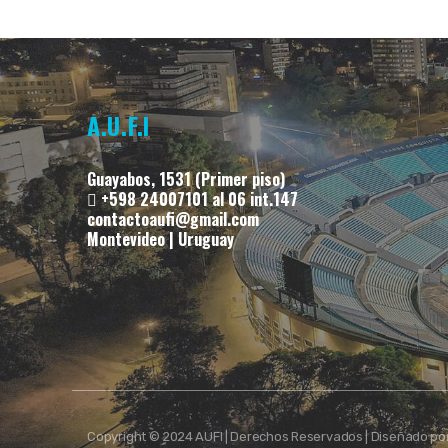
A.U.F.I
Guayabos, 1531 (Primer piso)
+598 24007101 al 06 int.147
contactoaufi@gmail.com
Montevideo | Uruguay
Copyright © 2024 AUFI | Derechos Reservados | Diseñado po