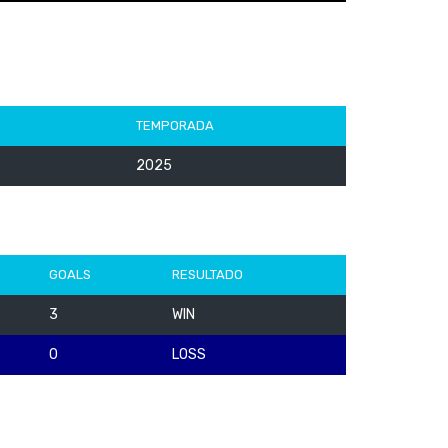
TEMPORADA
2025
GOALS
RESULTADO
3
WIN
0
LOSS