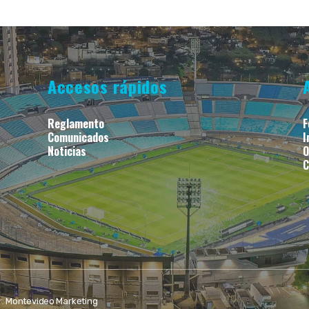
Accesos rápidos
Reglamento
F
Comunicados
I
Noticias
O
C
r:
Montevideo Marketing