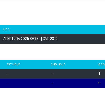
LIGA
APERTURA 2025 SERIE 1 | CAT. 2012
1ST HALF
2ND HALF
GOA
—
—
1
—
—
0