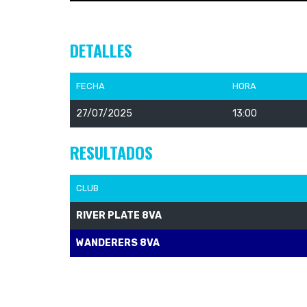
DETALLES
FECHA
HORA
27/07/2025
13:00
RESULTADOS
CLUB
RIVER PLATE 8VA
WANDERERS 8VA