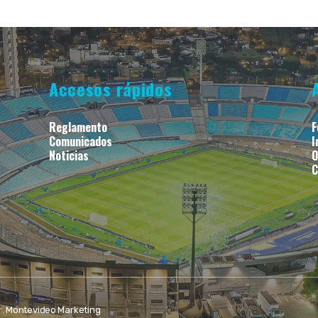
Accesos rápidos
Reglamento
F
Comunicados
I
Noticias
O
C
r:
Montevideo Marketing