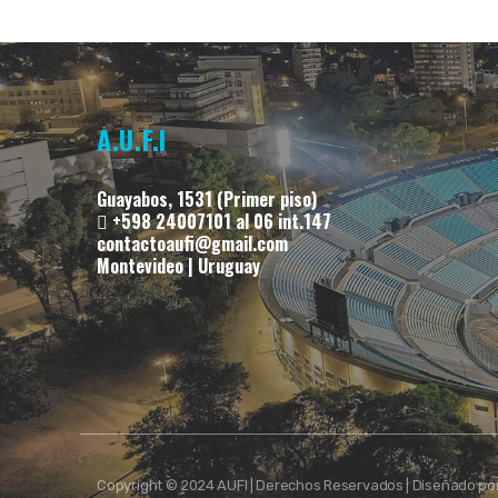
A.U.F.I
Guayabos, 1531 (Primer piso)
+598 24007101 al 06 int.147
contactoaufi@gmail.com
Montevideo | Uruguay
Copyright © 2024 AUFI | Derechos Reservados | Diseñado po