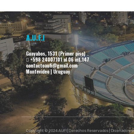
A.U.F.I
Guayabos, 1531 (Primer piso)
+598 24007101 al 06 int.147
contactoaufi@gmail.com
Montevideo | Uruguay
Copyright © 2024 AUFI | Derechos Reservados | Diseñado po