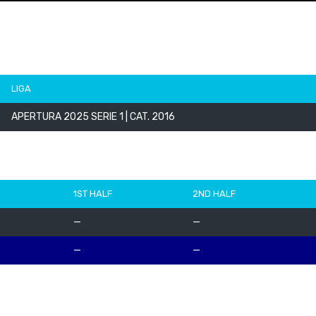
LIGA
APERTURA 2025 SERIE 1 | CAT. 2016
1ST HALF
2ND HALF
—
—
—
—