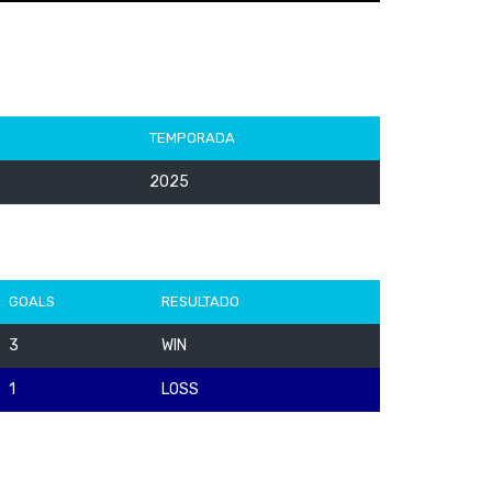
TEMPORADA
2025
GOALS
RESULTADO
3
WIN
1
LOSS