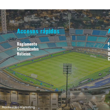
Accesos rápidos
Reglamento
F
Comunicados
I
Noticias
O
C
r:
Montevideo Marketing