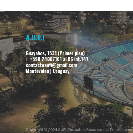
A.U.F.I
Guayabos, 1531 (Primer piso)
+598 24007101 al 06 int.147
contactoaufi@gmail.com
Montevideo | Uruguay
Copyright © 2024 AUFI | Derechos Reservados | Diseñado po