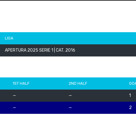
LIGA
APERTURA 2025 SERIE 1 | CAT. 2016
1ST HALF
2ND HALF
GO
—
—
1
—
—
2