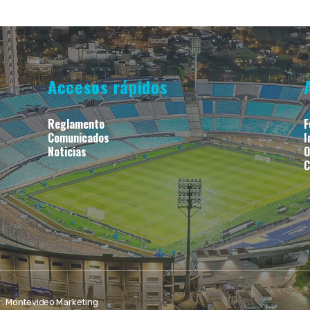
Accesos rápidos
Reglamento
F
Comunicados
I
Noticias
O
C
r:
Montevideo Marketing