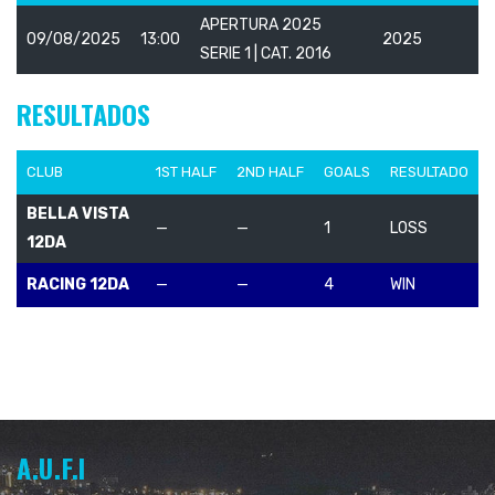
APERTURA 2025
09/08/2025
13:00
2025
SERIE 1 | CAT. 2016
RESULTADOS
CLUB
1ST HALF
2ND HALF
GOALS
RESULTADO
BELLA VISTA
—
—
1
LOSS
12DA
RACING 12DA
—
—
4
WIN
A.U.F.I