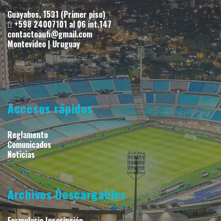
Guayabos, 1531 (Primer piso)
+598 24007101 al 06 int.147
contactoaufi@gmail.com
Montevideo | Uruguay
Accesos rápidos
Reglamento
Comunicados
Noticias
Archivos Descargables
Formulario Inscripción