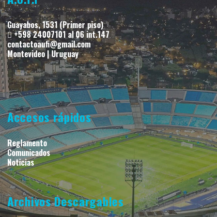
Guayabos, 1531 (Primer piso)
+598 24007101 al 06 int.147
contactoaufi@gmail.com
Montevideo | Uruguay
Accesos rápidos
Reglamento
Comunicados
Noticias
Archivos Descargables