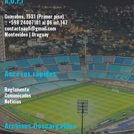
A.U.F.I
Guayabos, 1531 (Primer piso)
+598 24007101 al 06 int.147
contactoaufi@gmail.com
Montevideo | Uruguay
Accesos rápidos
Reglamento
Comunicados
Noticias
Archivos Descargables