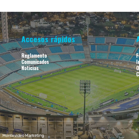
Accesos rápidos
Reglamento
F
Comunicados
I
Noticias
O
C
r:
Montevideo Marketing