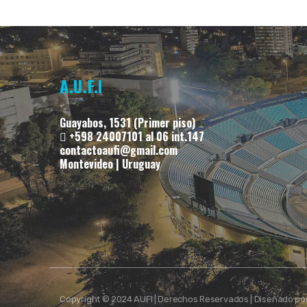
A.U.F.I
Guayabos, 1531 (Primer piso)
+598 24007101 al 06 int.147
contactoaufi@gmail.com
Montevideo | Uruguay
Copyright © 2024 AUFI | Derechos Reservados | Diseñado po