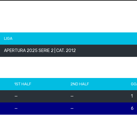
LIGA
APERTURA 2025 SERIE 2 | CAT. 2012
1ST HALF
2ND HALF
GO
—
—
1
—
—
6