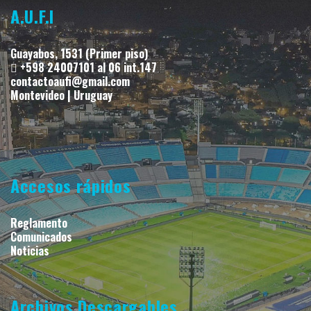
A.U.F.I
Guayabos, 1531 (Primer piso)
+598 24007101 al 06 int.147
contactoaufi@gmail.com
Montevideo | Uruguay
Accesos rápidos
Reglamento
Comunicados
Noticias
Archivos Descargables