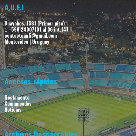
A.U.F.I
Guayabos, 1531 (Primer piso)
+598 24007101 al 06 int.147
contactoaufi@gmail.com
Montevideo | Uruguay
Accesos rápidos
Reglamento
Comunicados
Noticias
Archivos Descargables