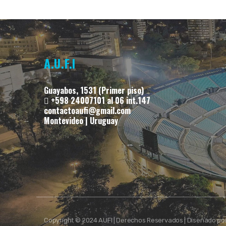
A.U.F.I
Guayabos, 1531 (Primer piso)
+598 24007101 al 06 int.147
contactoaufi@gmail.com
Montevideo | Uruguay
Copyright © 2024 AUFI | Derechos Reservados | Diseñado po