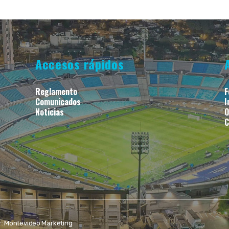
Accesos rápidos
Reglamento
F
Comunicados
I
Noticias
O
C
r:
Montevideo Marketing