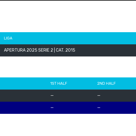
LIGA
APERTURA 2025 SERIE 2 | CAT. 2015
1ST HALF
2ND HALF
—
—
—
—