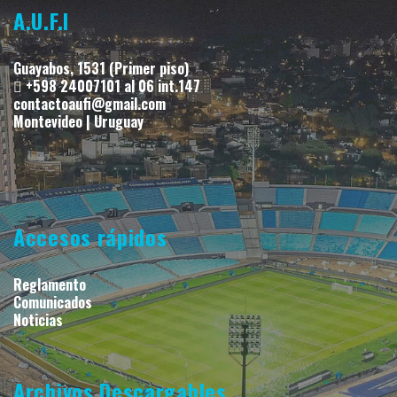
A.U.F.I
Guayabos, 1531 (Primer piso)
+598 24007101 al 06 int.147
contactoaufi@gmail.com
Montevideo | Uruguay
Accesos rápidos
Reglamento
Comunicados
Noticias
Archivos Descargables