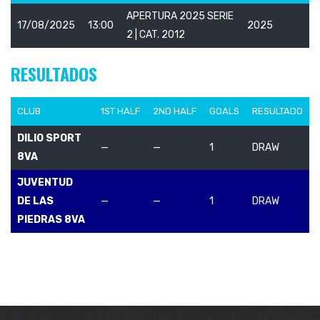
APERTURA 2025 SERIE
17/08/2025
13:00
2025
2 | CAT. 2012
RESULTADOS
CLUB
1ST HALF
2ND HALF
GOALS
RESULTADO
DILIO SPORT
—
—
1
DRAW
8VA
JUVENTUD
DE LAS
—
—
1
DRAW
PIEDRAS 8VA