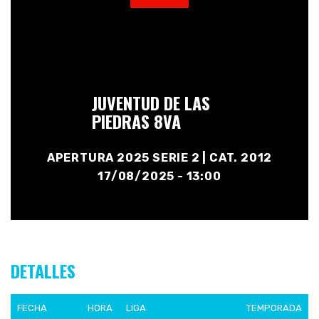
JUVENTUD DE LAS
PIEDRAS 8VA
APERTURA 2025 SERIE 2 | CAT. 2012
17/08/2025 - 13:00
DETALLES
FECHA
HORA
LIGA
TEMPORADA