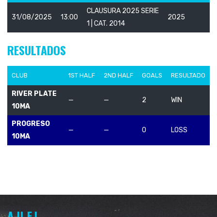
CLAUSURA 2025 SERIE
31/08/2025
13:00
2025
1 | CAT. 2014
RESULTADOS
CLUB
1ST HALF
2ND HALF
GOALS
RESULTADO
RIVER PLATE
—
—
2
WIN
10MA
PROGRESO
—
—
0
LOSS
10MA
A.U.F.I