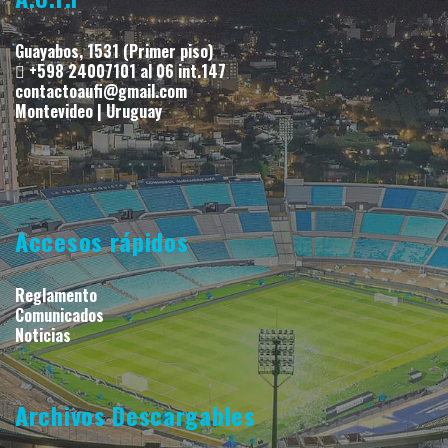
Guayabos, 1531 (Primer piso)
+598 24007101 al 06 int.147
contactoaufi@gmail.com
Montevideo | Uruguay
Accesos rápidos
Reglamento
Comunicados
Noticias
Archivos Descargables