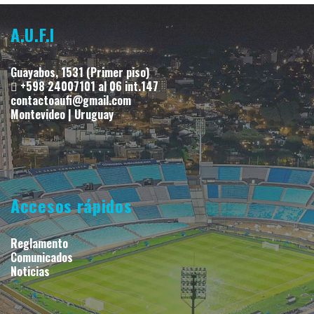
A.U.F.I
Guayabos, 1531 (Primer piso)
+598 24007101 al 06 int.147
contactoaufi@gmail.com
Montevideo | Uruguay
Accesos rápidos
Reglamento
Comunicados
Noticias