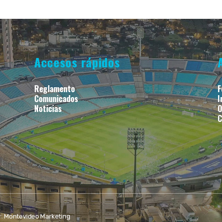
Accesos rápidos
Reglamento
F
Comunicados
I
Noticias
O
C
r:
Montevideo Marketing