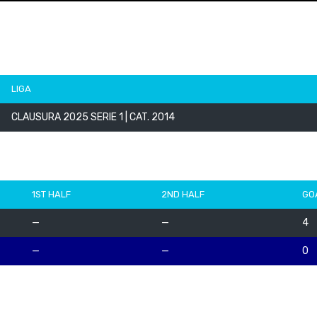
LIGA
CLAUSURA 2025 SERIE 1 | CAT. 2014
1ST HALF
2ND HALF
GO
—
—
4
—
—
0