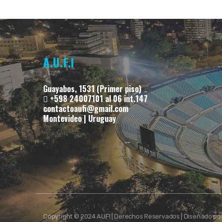
A.U.F.I
Guayabos, 1531 (Primer piso)
+598 24007101 al 06 int.147
contactoaufi@gmail.com
Montevideo | Uruguay
Copyright © 2024 AUFI | Derechos Reservados | Diseñado po