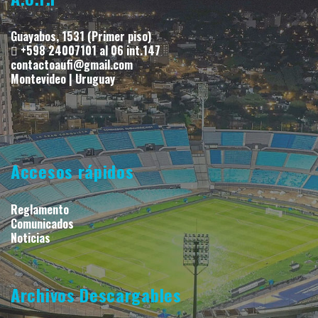
Guayabos, 1531 (Primer piso)
+598 24007101 al 06 int.147
contactoaufi@gmail.com
Montevideo | Uruguay
Accesos rápidos
Reglamento
Comunicados
Noticias
Archivos Descargables