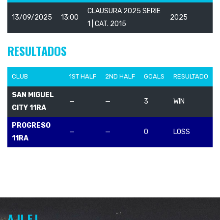
CLAUSURA 2025 SERIE
13/09/2025
13:00
2025
1 | CAT. 2015
RESULTADOS
CLUB
1ST HALF
2ND HALF
GOALS
RESULTADO
SAN MIGUEL
—
—
3
WIN
CITY 11RA
PROGRESO
—
—
0
LOSS
11RA
A.U.F.I