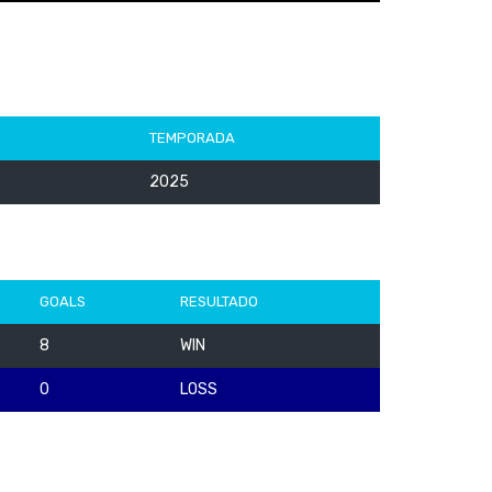
TEMPORADA
2025
GOALS
RESULTADO
8
WIN
0
LOSS