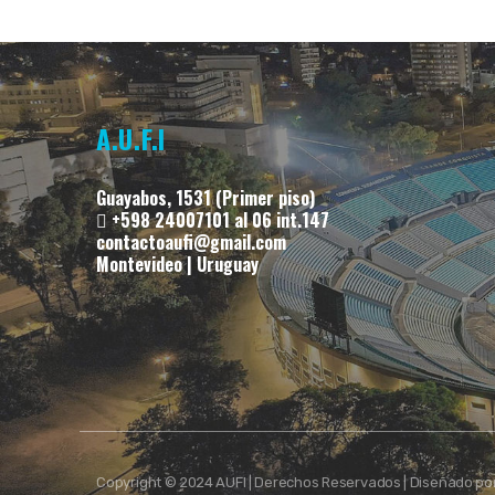
A.U.F.I
Guayabos, 1531 (Primer piso)
+598 24007101 al 06 int.147
contactoaufi@gmail.com
Montevideo | Uruguay
Copyright © 2024 AUFI | Derechos Reservados | Diseñado po