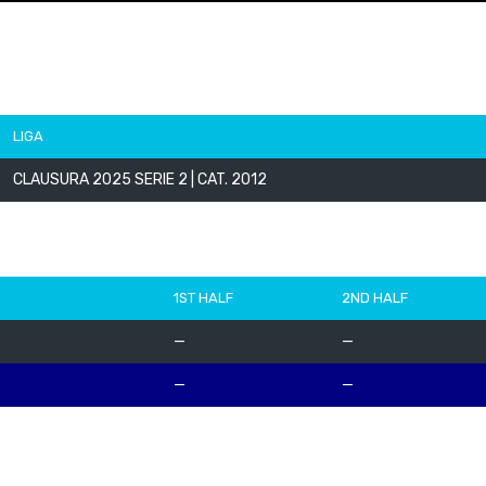
LIGA
CLAUSURA 2025 SERIE 2 | CAT. 2012
1ST HALF
2ND HALF
—
—
—
—