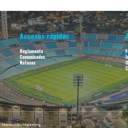
Accesos rápidos
Reglamento
F
Comunicados
I
Noticias
O
C
r:
Montevideo Marketing