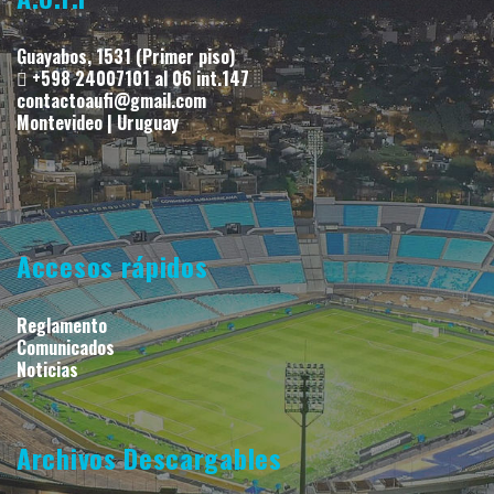
Guayabos, 1531 (Primer piso)
+598 24007101 al 06 int.147
contactoaufi@gmail.com
Montevideo | Uruguay
Accesos rápidos
Reglamento
Comunicados
Noticias
Archivos Descargables