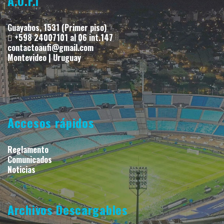
A.U.F.I
Guayabos, 1531 (Primer piso)
+598 24007101 al 06 int.147
contactoaufi@gmail.com
Montevideo | Uruguay
Accesos rápidos
Reglamento
Comunicados
Noticias
Archivos Descargables