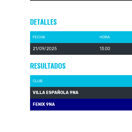
DETALLES
FECHA
HORA
21/09/2025
13:00
RESULTADOS
CLUB
VILLA ESPAÑOLA 9NA
FENIX 9NA