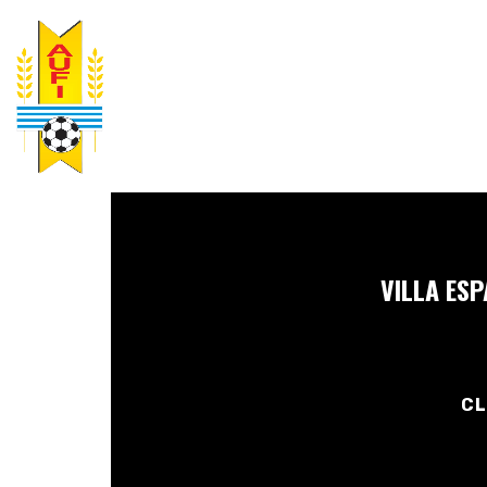
VILLA ES
CL