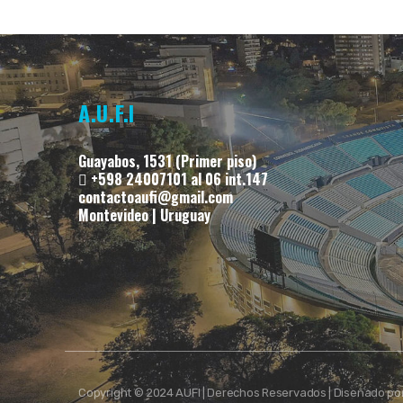
A.U.F.I
Guayabos, 1531 (Primer piso)
+598 24007101 al 06 int.147
contactoaufi@gmail.com
Montevideo | Uruguay
Copyright © 2024 AUFI | Derechos Reservados | Diseñado po