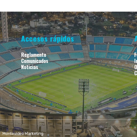
Accesos rápidos
Reglamento
F
Comunicados
I
Noticias
O
C
r:
Montevideo Marketing