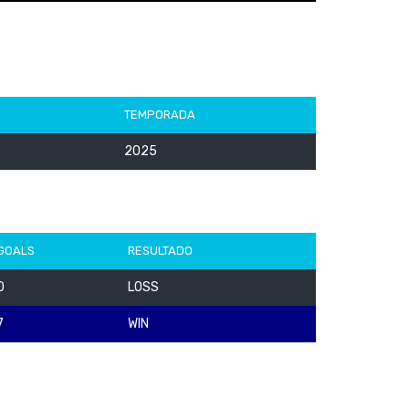
TEMPORADA
2025
GOALS
RESULTADO
0
LOSS
7
WIN