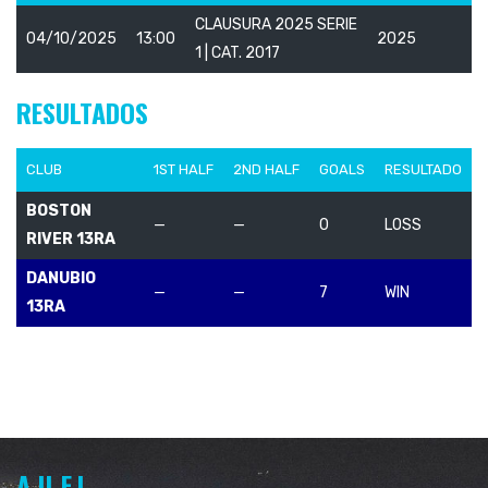
CLAUSURA 2025 SERIE
04/10/2025
13:00
2025
1 | CAT. 2017
RESULTADOS
CLUB
1ST HALF
2ND HALF
GOALS
RESULTADO
BOSTON
—
—
0
LOSS
RIVER 13RA
DANUBIO
—
—
7
WIN
13RA
A.U.F.I