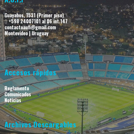
Guayabos, 1531 (Primer piso)
+598 24007101 al 06 int.147
contactoaufi@gmail.com
Montevideo | Uruguay
Accesos rápidos
Reglamento
Comunicados
Noticias
Archivos Descargables