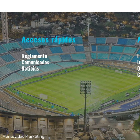
Accesos rápidos
Reglamento
F
Comunicados
I
Noticias
O
C
r:
Montevideo Marketing