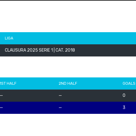
LIGA
CLAUSURA 2025 SERIE 1 | CAT. 2018
1ST HALF
2ND HALF
GOALS
—
—
0
—
—
3