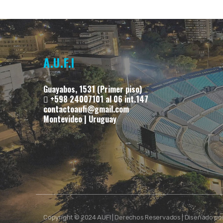
A.U.F.I
Guayabos, 1531 (Primer piso)
+598 24007101 al 06 int.147
contactoaufi@gmail.com
Montevideo | Uruguay
Copyright © 2024 AUFI | Derechos Reservados | Diseñado po