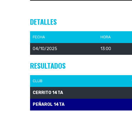
DETALLES
FECHA
HORA
04/10/2025
13:00
RESULTADOS
CLUB
CERRITO 14TA
PEÑAROL 14TA