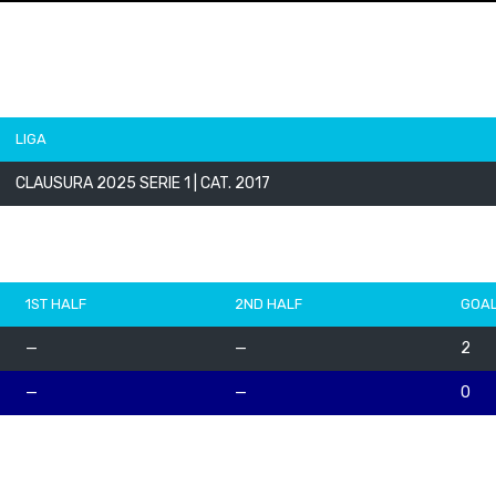
LIGA
CLAUSURA 2025 SERIE 1 | CAT. 2017
1ST HALF
2ND HALF
GOA
—
—
2
—
—
0