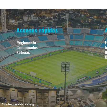
Accesos rápidos
Reglamento
F
Comunicados
I
Noticias
O
C
r:
Montevideo Marketing