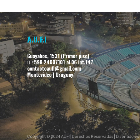
A.U.F.I
Guayabos, 1531 (Primer piso)
+598 24007101 al 06 int.147
contactoaufi@gmail.com
Montevideo | Uruguay
Copyright © 2024 AUFI | Derechos Reservados | Diseñado po