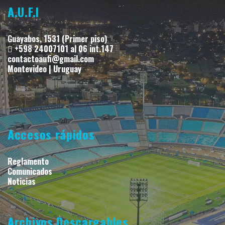
A.U.F.I
Guayabos, 1531 (Primer piso)
+598 24007101 al 06 int.147
contactoaufi@gmail.com
Montevideo | Uruguay
Accesos rápidos
Reglamento
Comunicados
Noticias
Archivos Descargables