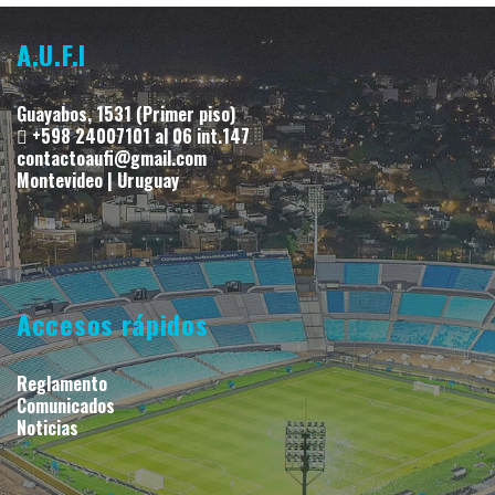
A.U.F.I
Guayabos, 1531 (Primer piso)
+598 24007101 al 06 int.147
contactoaufi@gmail.com
Montevideo | Uruguay
Accesos rápidos
Reglamento
Comunicados
Noticias