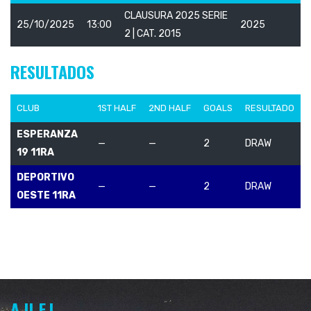
CLAUSURA 2025 SERIE
25/10/2025
13:00
2025
2 | CAT. 2015
RESULTADOS
CLUB
1ST HALF
2ND HALF
GOALS
RESULTADO
ESPERANZA
—
—
2
DRAW
19 11RA
DEPORTIVO
—
—
2
DRAW
OESTE 11RA
A.U.F.I