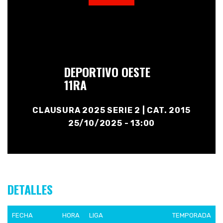
DEPORTIVO OESTE
11RA
CLAUSURA 2025 SERIE 2 | CAT. 2015
25/10/2025 - 13:00
DETALLES
FECHA
HORA
LIGA
TEMPORADA