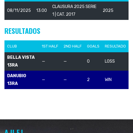
CLAUSURA 2025 SERIE
08/11/2025
13:00
2025
1 | CAT. 2017
RESULTADOS
CLUB
1ST HALF
2ND HALF
GOALS
RESULTADO
BELLA VISTA
—
—
0
LOSS
13RA
DANUBIO
—
—
2
WIN
13RA
A.U.F.I