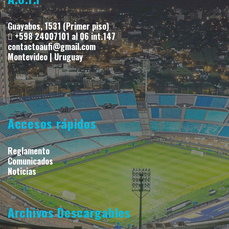
Guayabos, 1531 (Primer piso)
+598 24007101 al 06 int.147
contactoaufi@gmail.com
Montevideo | Uruguay
Accesos rápidos
Reglamento
Comunicados
Noticias
Archivos Descargables