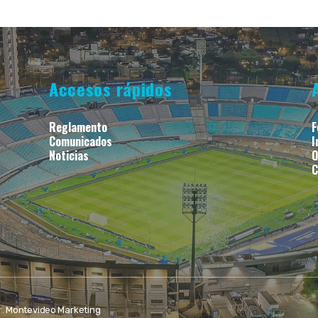
Accesos rápidos
Reglamento
F
Comunicados
I
Noticias
O
C
r:
Montevideo Marketing