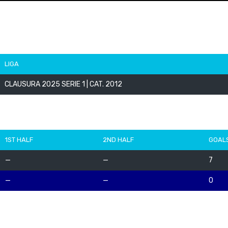
LIGA
CLAUSURA 2025 SERIE 1 | CAT. 2012
1ST HALF
2ND HALF
GOAL
—
—
7
—
—
0