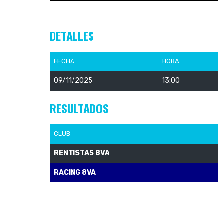
DETALLES
FECHA
HORA
09/11/2025
13:00
RESULTADOS
CLUB
RENTISTAS 8VA
RACING 8VA