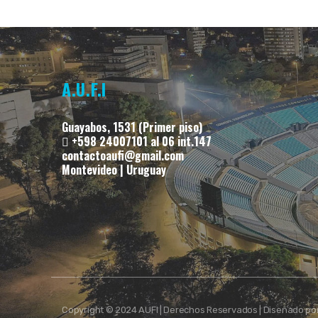
A.U.F.I
Guayabos, 1531 (Primer piso)
+598 24007101 al 06 int.147
contactoaufi@gmail.com
Montevideo | Uruguay
Copyright © 2024 AUFI | Derechos Reservados | Diseñado po