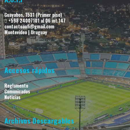
Guayabos, 1531 (Primer piso)
+598 24007101 al 06 int.147
contactoaufi@gmail.com
Montevideo | Uruguay
Accesos rápidos
Reglamento
Comunicados
Noticias
Archivos Descargables