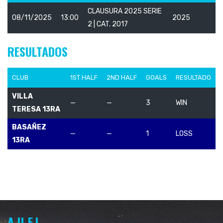
CLAUSURA 2025 SERIE
08/11/2025
13:00
2025
2 | CAT. 2017
RESULTADOS
CLUB
1ST HALF
2ND HALF
GOALS
RESULTADO
VILLA
—
—
3
WIN
TERESA 13RA
BASAÑEZ
—
—
1
LOSS
13RA
A.U.F.I