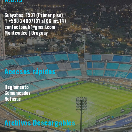
Guayabos, 1531 (Primer piso)
+598 24007101 al 06 int.147
contactoaufi@gmail.com
Montevideo | Uruguay
Accesos rápidos
Reglamento
Comunicados
Noticias
Archivos Descargables