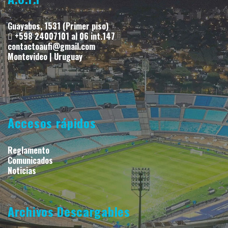
Guayabos, 1531 (Primer piso)
+598 24007101 al 06 int.147
contactoaufi@gmail.com
Montevideo | Uruguay
Accesos rápidos
Reglamento
Comunicados
Noticias
Archivos Descargables