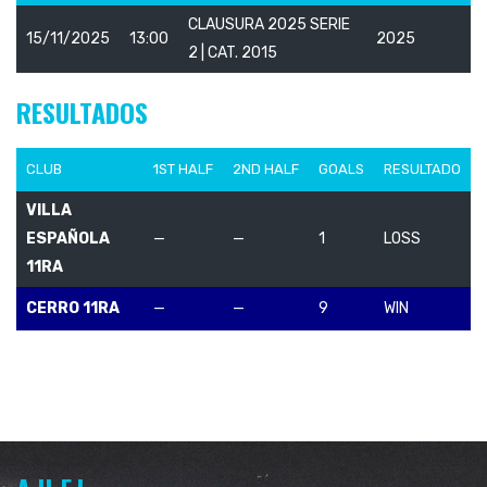
CLAUSURA 2025 SERIE
15/11/2025
13:00
2025
2 | CAT. 2015
RESULTADOS
CLUB
1ST HALF
2ND HALF
GOALS
RESULTADO
VILLA
ESPAÑOLA
—
—
1
LOSS
11RA
CERRO 11RA
—
—
9
WIN