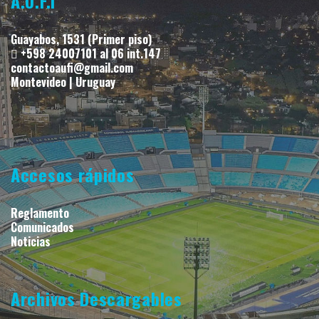
A.U.F.I
Guayabos, 1531 (Primer piso)
+598 24007101 al 06 int.147
contactoaufi@gmail.com
Montevideo | Uruguay
Accesos rápidos
Reglamento
Comunicados
Noticias
Archivos Descargables