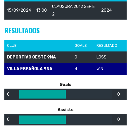
CLAUSURA 2012 SERIE
15/09/2024
13:00
2024
2
RESULTADOS
CLUB
GOALS
RESULTADO
DEPORTIVO OESTE 9NA
0
LOSS
VILLA ESPAÑOLA 9NA
4
WIN
Goals
0
0
Assists
0
0