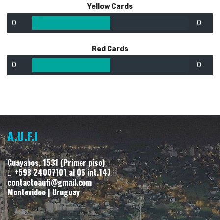
Yellow Cards
0
0
Red Cards
0
0
A.U.F.I
Guayabos, 1531 (Primer piso)
+598 24007101 al 06 int.147
contactoaufi@gmail.com
Montevideo | Uruguay