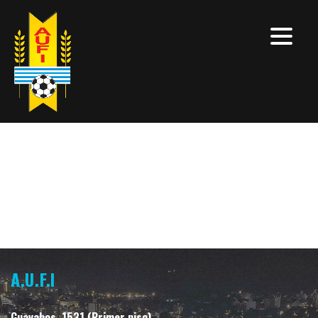
A.U.F.I
Guayabos, 1531 (Primer piso)