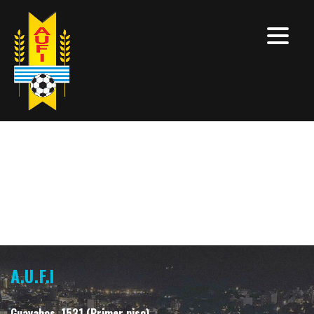
A.U.F.I
Guayabos, 1531 (Primer piso)