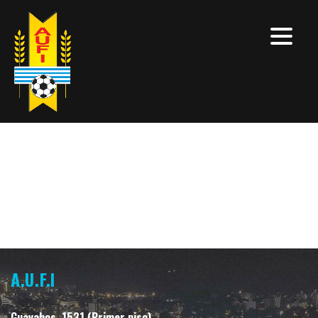
A.U.F.I
Guayabos, 1531 (Primer piso)