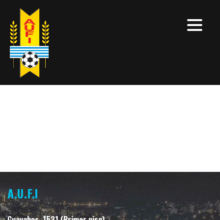
A.U.F.I
Guayabos, 1531 (Primer piso)