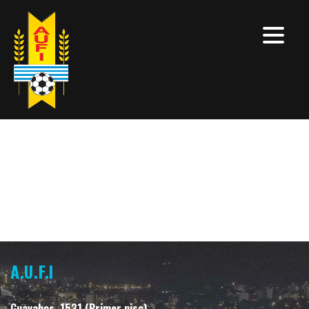
A.U.F.I
Guayabos, 1531 (Primer piso)