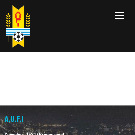
A.U.F.I
Guayabos, 1531 (Primer piso)