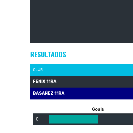
RESULTADOS
CLUB
FENIX 11RA
BASAÑEZ 11RA
Goals
0