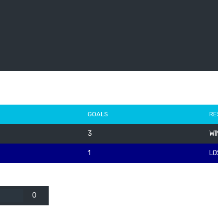
GOALS
RE
3
WI
1
LO
0