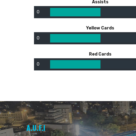
Assists
0
Yellow Cards
0
Red Cards
0
A.U.F.I