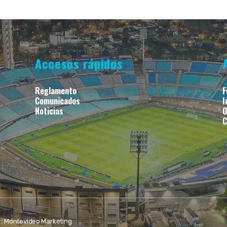
Accesos rápidos
Reglamento
F
Comunicados
I
Noticias
O
C
r:
Montevideo Marketing