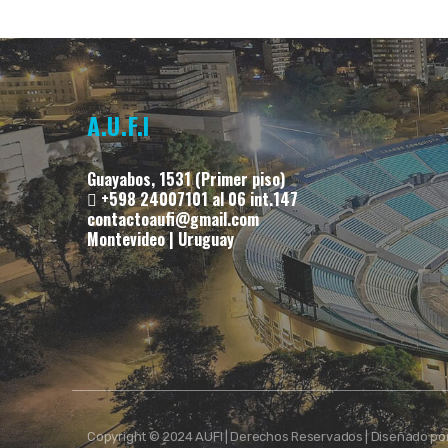
A.U.F.I
Guayabos, 1531 (Primer piso)
+598 24007101 al 06 int.147
contactoaufi@gmail.com
Montevideo | Uruguay
Copyright © 2024 AUFI | Derechos Reservados | Diseñado po