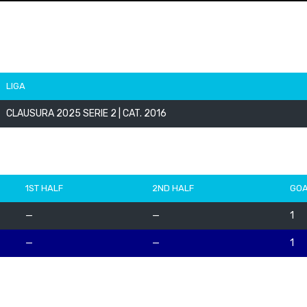
LIGA
CLAUSURA 2025 SERIE 2 | CAT. 2016
1ST HALF
2ND HALF
GO
—
—
1
—
—
1